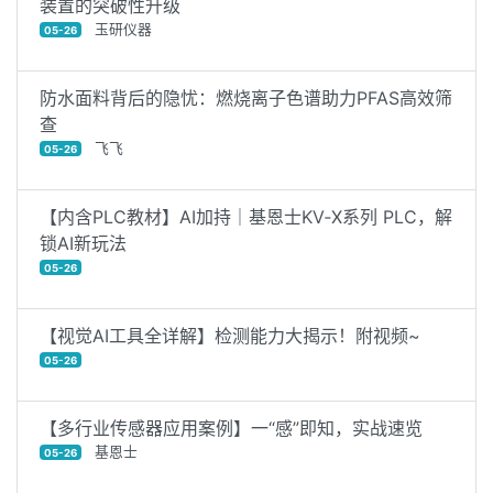
装置的突破性升级
玉研仪器
05-26
防水面料背后的隐忧：燃烧离子色谱助力PFAS高效筛
查
飞飞
05-26
【内含PLC教材】AI加持｜基恩士KV‑X系列 PLC，解
锁AI新玩法
05-26
【视觉AI工具全详解】检测能力大揭示！附视频~
05-26
【多行业传感器应用案例】一“感”即知，实战速览
基恩士
05-26