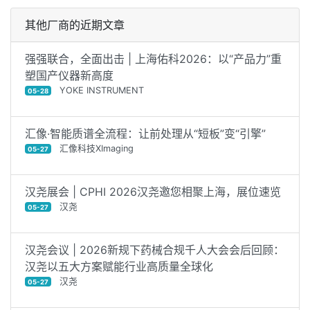
其他厂商的近期文章
强强联合，全面出击 | 上海佑科2026：以“产品力”重
塑国产仪器新高度
YOKE INSTRUMENT
05-28
汇像·智能质谱全流程：让前处理从“短板”变“引擎”
汇像科技XImaging
05-27
汉尧展会 | CPHI 2026汉尧邀您相聚上海，展位速览
汉尧
05-27
汉尧会议 | 2026新规下药械合规千人大会会后回顾：
汉尧以五大方案赋能行业高质量全球化‌
汉尧
05-27