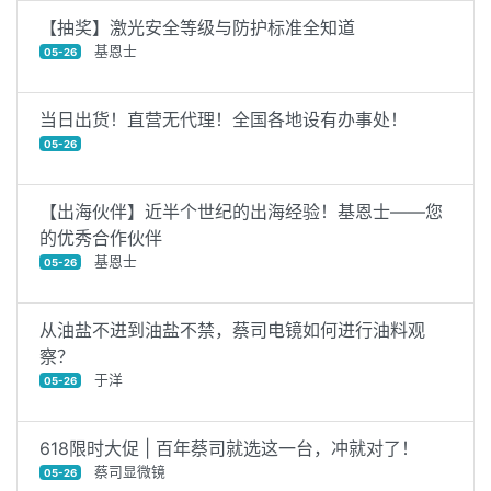
【抽奖】激光安全等级与防护标准全知道
基恩士
05-26
当日出货！直营无代理！全国各地设有办事处！
05-26
【出海伙伴】近半个世纪的出海经验！基恩士——您
的优秀合作伙伴
基恩士
05-26
从油盐不进到油盐不禁，蔡司电镜如何进行油料观
察？
于洋
05-26
618限时大促 | 百年蔡司就选这一台，冲就对了！
蔡司显微镜
05-26