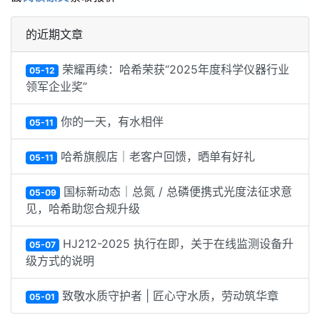
的近期文章
荣耀再续：哈希荣获“2025年度科学仪器行业
05-12
领军企业奖”
你的一天，有水相伴
05-11
哈希旗舰店｜老客户回馈，晒单有好礼
05-11
国标新动态｜总氮 / 总磷便携式光度法征求意
05-09
见，哈希助您合规升级
HJ212-2025 执行在即，关于在线监测设备升
05-07
级方式的说明
致敬水质守护者 | 匠心守水质，劳动筑华章
05-01