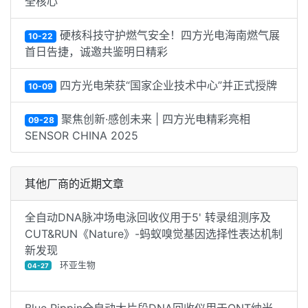
全核心
硬核科技守护燃气安全！四方光电海南燃气展
10-22
首日告捷，诚邀共鉴明日精彩
四方光电荣获“国家企业技术中心”并正式授牌
10-09
聚焦创新·感创未来 | 四方光电精彩亮相
09-28
SENSOR CHINA 2025
其他厂商的近期文章
全自动DNA脉冲场电泳回收仪用于5' 转录组测序及
CUT&RUN《Nature》-蚂蚁嗅觉基因选择性表达机制
新发现
环亚生物
04-27
Blue Pippin全自动大片段DNA回收仪用于ONT纳米