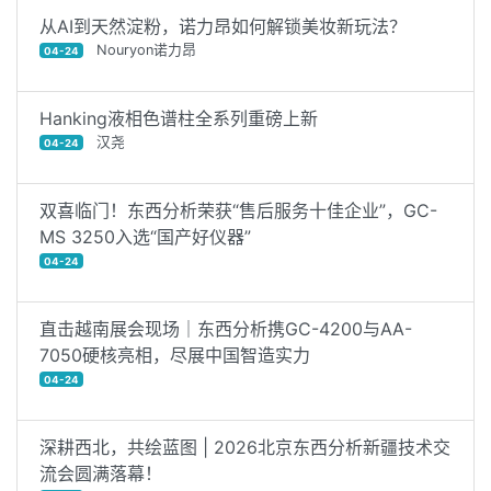
从AI到天然淀粉，诺力昂如何解锁美妆新玩法？
Nouryon诺力昂
04-24
Hanking液相色谱柱全系列重磅上新
汉尧
04-24
双喜临门！东西分析荣获“售后服务十佳企业”，GC-
MS 3250入选“国产好仪器”
04-24
直击越南展会现场｜东西分析携GC-4200与AA-
7050硬核亮相，尽展中国智造实力
04-24
深耕西北，共绘蓝图 | 2026北京东西分析新疆技术交
流会圆满落幕！