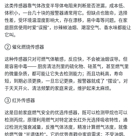
这类传感器靠气体改变半导体电阻来判断是否泄漏，成本低、
体积小，一台几十块的报警器通常用它。但缺点也致命，选择
性差，受环境温湿度影响大，存在漂移，易中毒等问题。在家
庭厨房使用时爱“误报”，炒辣椒油烟、潮湿空气、香水味都能让
它叫。
② 催化燃烧传感器
这种传感器只对可燃气体敏感，反应快，不会被油烟误导。但
是容易中毒—— 厨房清洁剂里的硫化物、硅蒸气，甚至燃气里
的微量杂质，都可能让它失去检测能力；而且功耗高，寿命
短，到期必须更换，一旦忘记更换，报警器就成了 "摆设"。对
于天天开火、清洁频繁的家庭来说，维护起来太麻烦。
③ 红外传感器
这是目前家庭燃气安全的优选传感器，既可以检测甲烷也可以
检测丙烷，原理利用燃气对特定波长红外光选择吸收特性，通
过检测光强衰减量，反推气体浓度，精准计算燃气浓度，就像
给燃气做 "光谱体检"。它的优势直戳中家庭需求：不受油烟、