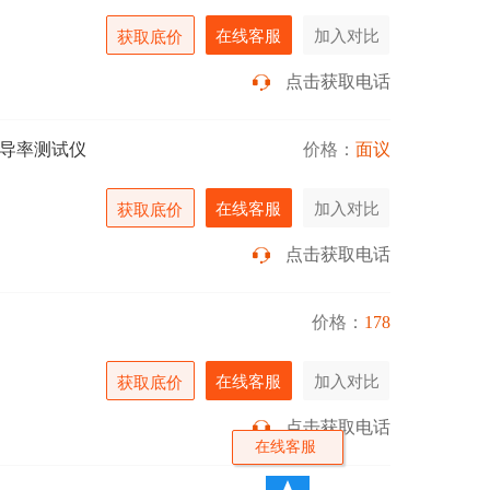
在线客服
加入对比
获取底价
点击获取电话
率电导率测试仪
价格：
面议
在线客服
加入对比
获取底价
点击获取电话
价格：
178
在线客服
加入对比
获取底价
点击获取电话
在线客服