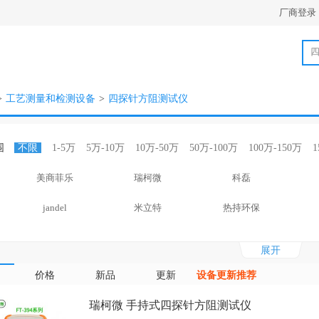
厂商登录
>
工艺测量和检测设备
>
四探针方阻测试仪
围
不限
1-5万
5万-10万
10万-50万
50万-100万
100万-150万
1
美商菲乐
瑞柯微
科磊
jandel
米立特
热持环保
程
不限
全自动
半自动
手动
展开
不限
美洲
欧洲
亚洲
澳洲
中国大陆
港澳台
其它
价格
新品
更新
设备更新推荐
别
不限
进口四探针方阻测试仪
国产四探针方阻测试仪
瑞柯微 手持式四探针方阻测试仪