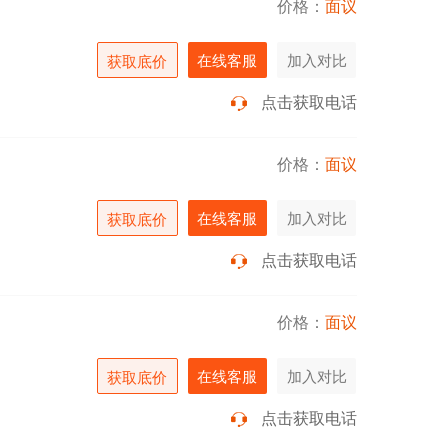
价格：
面议
在线客服
加入对比
获取底价
点击获取电话
价格：
面议
在线客服
加入对比
获取底价
点击获取电话
价格：
面议
在线客服
加入对比
获取底价
点击获取电话