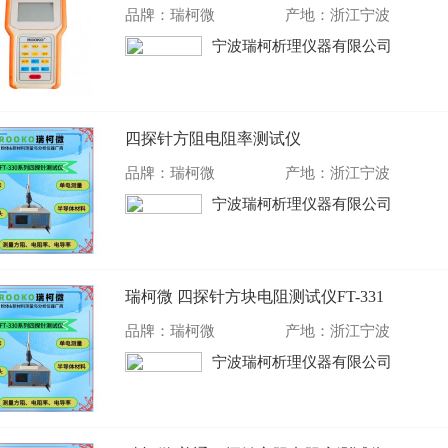
性
不限
生产商
总代理
区域代理
行业代理
一般经销商
所用
品牌：瑞柯微
产地：浙江宁波
宁波瑞柯析理仪器有限公司
四探针方阻电阻率测试仪
品牌：瑞柯微
产地：浙江宁波
宁波瑞柯析理仪器有限公司
瑞柯微 四探针方块电阻测试仪FT-331
品牌：瑞柯微
产地：浙江宁波
宁波瑞柯析理仪器有限公司