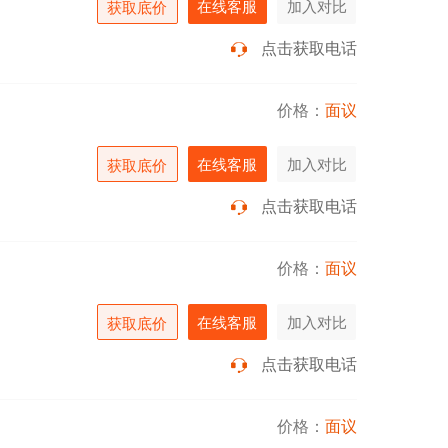
在线客服
加入对比
获取底价
点击获取电话
价格：
面议
在线客服
加入对比
获取底价
点击获取电话
价格：
面议
在线客服
加入对比
获取底价
点击获取电话
价格：
面议