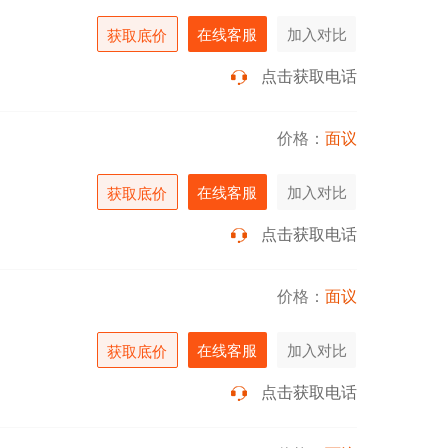
仪器平台
在线客服
加入对比
获取底价
点击获取电话
价格：
面议
在线客服
加入对比
获取底价
点击获取电话
价格：
面议
在线客服
加入对比
获取底价
点击获取电话