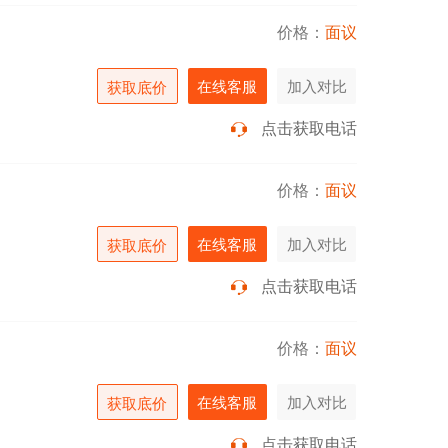
价格：
面议
在线客服
加入对比
获取底价
点击获取电话
价格：
面议
在线客服
加入对比
获取底价
点击获取电话
价格：
面议
在线客服
加入对比
获取底价
点击获取电话