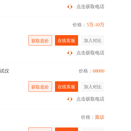
点击获取电话
价格：
5万-10万
在线客服
加入对比
获取底价
点击获取电话
测试仪
价格：
68000
在线客服
加入对比
获取底价
点击获取电话
价格：
面议