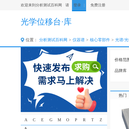
欢迎来到分析测试百科网 请
登录
免费注册
光学位移台·库
位置：
分析测试百科网
>
仪器谱
>
核心零部件
>
光谱/
价格范
品牌库
自动程
产地
热门
供应商
质
产地类
A
C
E
G
M
O
P
R
T
Z