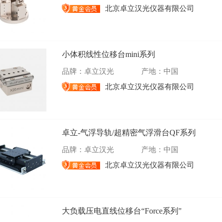
北京卓立汉光仪器有限公司
小体积线性位移台mini系列
品牌：卓立汉光
产地：中国
北京卓立汉光仪器有限公司
卓立-气浮导轨/超精密气浮滑台QF系列
品牌：卓立汉光
产地：中国
北京卓立汉光仪器有限公司
大负载压电直线位移台“Force系列"