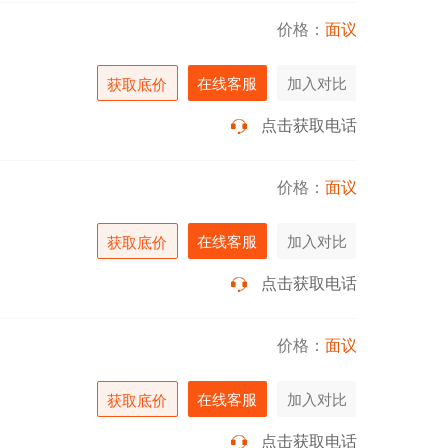
价格：
面议
在线客服
加入对比
获取底价
点击获取电话
价格：
面议
在线客服
加入对比
获取底价
点击获取电话
价格：
面议
在线客服
加入对比
获取底价
点击获取电话