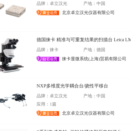
品牌：卓立汉光
产地：中国
北京卓立汉光仪器有限公司
德国徕卡 精准与可重复结果的扫描台 Leica LMT260 
品牌：徕卡
产地：德国
徕卡显微系统(上海)贸易有限公司
NXP多维度光学耦合台/挠性平移台
品牌：卓立汉光
产地：中国
应用：1篇
北京卓立汉光仪器有限公司