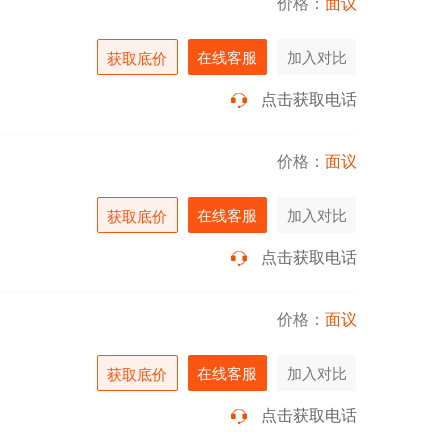
价格：
面议
在线客服
加入对比
获取底价
点击获取电话
价格：
面议
在线客服
加入对比
获取底价
点击获取电话
价格：
面议
在线客服
加入对比
获取底价
点击获取电话