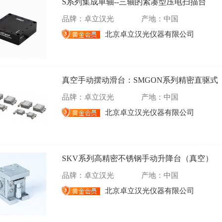
S系列集成单轴--三轴的紧凑型压电扫描台
品牌：卓立汉光
产地：中国
北京卓立汉光仪器有限公司
真空手动摆动滑台：SMGON系列精密直驱式
品牌：卓立汉光
产地：中国
北京卓立汉光仪器有限公司
SKV系列高精密不锈钢手动升降台（真空）
品牌：卓立汉光
产地：中国
北京卓立汉光仪器有限公司