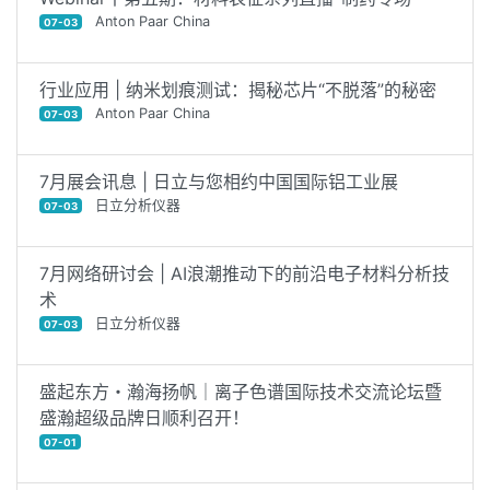
Anton Paar China
07-03
行业应用 | 纳米划痕测试：揭秘芯片“不脱落”的秘密
Anton Paar China
07-03
7月展会讯息 | 日立与您相约中国国际铝工业展
日立分析仪器
07-03
7月网络研讨会 | AI浪潮推动下的前沿电子材料分析技
术
日立分析仪器
07-03
盛起东方・瀚海扬帆｜离子色谱国际技术交流论坛暨
盛瀚超级品牌日顺利召开！
07-01