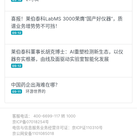
喜报！莱伯泰科LabMS 3000荣膺“国产好仪器”，质
谱业务增势势不可挡！
05-12
莱伯泰科董事长胡克博士：AI重塑检测新生态，以仪
器夯实根基，由线及面驱动实验室智能化发展
05-12
中国药企出海难在哪？
环游世界的
05-11
客服电话： 400-6699-117 转 1000
京ICP备07018254号
电信与信息服务业务经营许可证：京ICP证110310号
京公网安备1101085018