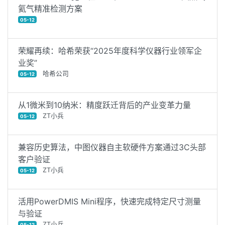
氦气精准检测方案
05-12
荣耀再续：哈希荣获“2025年度科学仪器行业领军企
业奖”
哈希公司
05-12
从1微米到10纳米：精度跃迁背后的产业变革力量
ZT小兵
05-12
兼容历史算法，中图仪器自主软硬件方案通过3C头部
客户验证
ZT小兵
05-12
活用PowerDMIS Mini程序，快速完成特定尺寸测量
与验证
ZT小兵
05-12