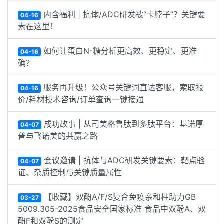
内含福利 | 抗体/ADC研发被“卡脖子”？关键要
04-16
素在这里！
如何让蛋白N-糖分析更高效、更稳定、更准
04-16
确？
服务再升级！公众号关键词直达客服，索取报
04-16
价/耗材技术咨询/订单查询一键接通
成功故事 | 从司美格鲁肽到多肽平台：基诺厚
04-07
普与飞诺美的共赢之路
会议邀请 | 抗体与ADC研发关键要素：靶点验
04-07
证、杂质控制与关键质量属性
【收藏】双酚A/F/S复合免疫亲和柱助力GB
03-27
5009.305-2025食品安全国家标准 食品中双酚A、双
酚F和双酚S的测定