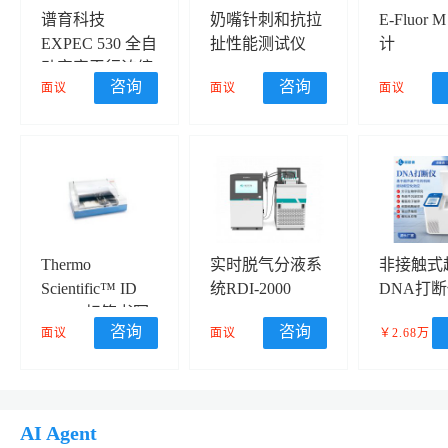
谱育科技
奶嘴针刺和抗拉
E-Fluor 
EXPEC 530 全自
扯性能测试仪
计
动定容平行浓缩
咨询
咨询
面议
面议
面议
仪
Thermo
实时脱气分液系
非接触式
Scientific™ ID
统RDI-2000
DNA打
Scribe 标签书写
咨询
咨询
面议
面议
￥2.68万
仪
AI Agent