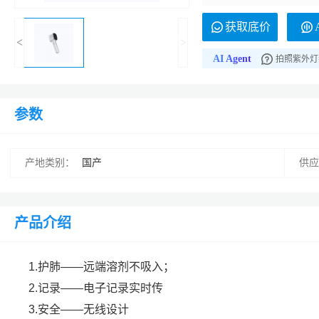
拍照紫外灯
获取底价
拍照紫外灯
<
>
AI Agent
拍照紫外灯
拍照紫外灯
拍照紫外灯
参数
拍照紫外灯
拍照紫外灯
产地类别：
国产
供应
拍照紫外灯
拍照紫外灯
拍照紫外灯
产品介绍
拍照紫外灯
拍照紫外灯
1.护肺——远端溶剂不吸入；
2.记录——电子记录实时传
3.安全——无线设计