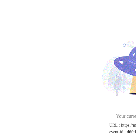
Your curre
URL
:
https://
event-id
:
d6fe