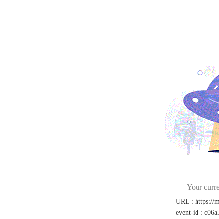
Your curre
URL
:
https://
event-id
:
c06a