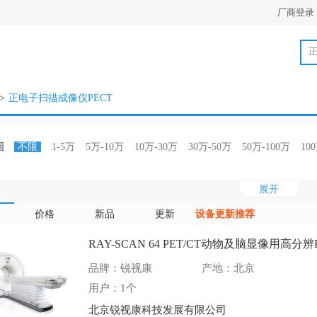
厂商登录
>
正电子扫描成像仪PECT
围
不限
1-5万
5万-10万
10万-30万
30万-50万
50万-100万
10
不限
美洲
欧洲
亚洲
澳洲
中国大陆
港澳台
其它
展开
别
不限
进口正电子扫描成像仪PECT
国产正电子扫描成像仪PECT
价格
新品
更新
设备更新推荐
类
不限
生产商
总代理
区域代理
行业代理
一般经销商
所有
RAY-SCAN 64 PET/CT动物及脑显像用高分辨
品牌：锐视康
产地：北京
用户：1个
北京锐视康科技发展有限公司