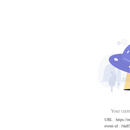
Your curre
URL
:
https://
event-id
:
f4a8