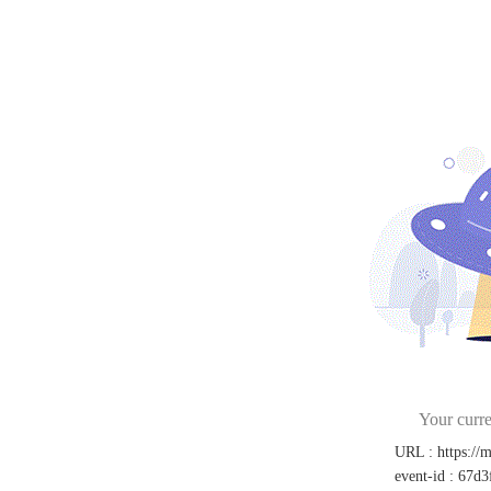
Your curre
URL
:
https://
event-id
:
67d3