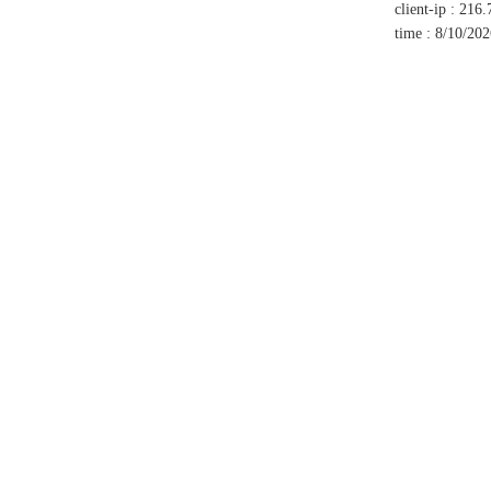
client-ip
:
216.
time
:
8/10/20