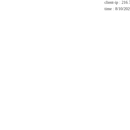
client-ip
:
216.
time
:
8/10/20