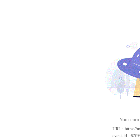
Your curre
URL
:
https://
event-id
:
67f9